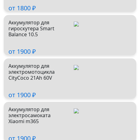
Выездной ремонт:
+7 (909) 99-22-330
от 1800 ₽
сб, вс 09.00–21.00*
*другие дни по согласованию
Аккумулятор для
гироскутера Smart
Сервисный центр:
+7 (977) 563-63-33
Balance 10.5
пн-пт 09.00–19.00
от 1900 ₽
Москва, ул. Вятская, д. 49 стр. 2,
м. Дмитровская
Аккумулятор для
электромотоцикла
CityCoco 21Ah 60V
Записаться в MAX
от 1900 ₽
Магазин:
+7 (909) 99-22-330
Аккумулятор для
пн-пт 09.00–19.00
электросамоката
Xiaomi m365
от 1900 ₽