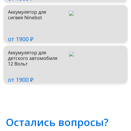
Реквизиты компании
Как пройти от метро
Парковка
Аккумулятор для
сигвея Ninebot
от 1900 ₽
Аккумулятор для
детского автомобиля
12 Вольт
от 1900 ₽
Услуги и цены
О сервисе
Акции
Остались вопросы?
Отзывы
FAQ
Выездной ремонт